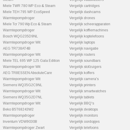
Miele TWR 780 WP Eco & Steam
Vergelijk cartridges
Miele TEH 795 WP EcoSpeed
Vergelijk dashcams
Warmtepompdroger
Vergelijk drones
Miele Tcr 790 Wp Eco & Steam
Vergelijk scheerapparaten
Warmtepompdroger
Vergelijk koffiemachines
Bosch WQG235D9NL
Vergelijk koptelefoons
Warmtepompdroger Wit
Vergelijk laptops
AEG TR738AT4B
Vergelijk navigatie
Warmtepompdroger Wit
Vergelijk routers
Miele TEL 695 WP 125 Gala Edition
Vergelijk soundbars
Warmtepompdroger Wit
Vergelijk stofzuigers
AEG TR8ESSEN AbsoluteCare
Vergelijk koffers
Warmtepompdroger Wit
Vergelijk camera's
Siemens WQ35G2C9NL
Vergelijk printers
Warmtepompdroger Wit
Vergelijk smartwatches
Siemens WQ35G2D7NL
Vergelijk tablets
Warmtepompdroger Wit
Vergelijk BBQ's
Beko B5T68243W2
Vergelijk desktops
Warmtepompdroger
Vergelijk monitors
Inventum VDW9030B
Vergelijk oordopjes
Warmtepompdroger Zwart
Vergelijk telefoons