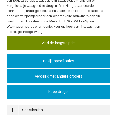
een topklasse apparaat dat je in staat stelt om efficiënt en
zorgeloos je wasgoed te drogen. Met zijn geavanceerde
technologie, handige functies en uitstekende droogprestaties is
deze warmtepompdroger een waardevolle aanwinst voor elk
huishouden. Investeer in de Miele TEH 795 WP EcoSpeed
Warmtepompdroger en geniet keer op keer van fris, zacht en
perfect gedroogd wasgoed.
Vind de laagste prijs
Bekijk specificaties
Vergelijk met andere drogers
Koop droger
Specificaties