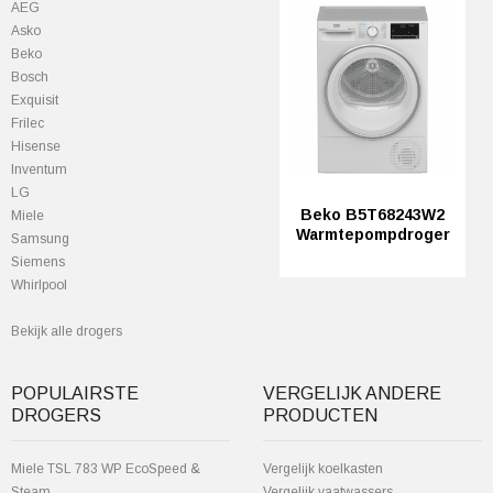
AEG
Asko
Beko
Bosch
Exquisit
Frilec
Hisense
Inventum
LG
Beko B5T68243W2
Miele
Warmtepompdroger
Samsung
Siemens
Whirlpool
Bekijk alle drogers
POPULAIRSTE
VERGELIJK ANDERE
DROGERS
PRODUCTEN
Miele TSL 783 WP EcoSpeed &
Vergelijk koelkasten
Steam
Vergelijk vaatwassers