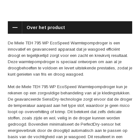
Daarnaast beschikt de droger over een ruime trommelcapaciteit van 8
kilogram, zodat je grote hoeveelheden wasgoed kunt drogen in één
keer. Dit bespaart je niet alleen tijd, maar ook energie.
Over het product
De Miele TEH 795 WP EcoSpeed Warmtepompdroger wordt ook hoog
gewaardeerd door gebruikers. Verschillende reviews benadrukken de
uitstekende droogprestaties, waarbij het wasgoed perfect droog wordt
De Miele TEH 795 WP EcoSpeed Warmtepompdroger is een
zonder kreuken. Daarnaast wordt de gebruiksvriendelijkheid en het stille
innovatief en geavanceerd apparaat dat je wasgoed efficiënt
droogproces gewaardeerd. Gebruikers zijn ook tevreden over de
droogt en tegelijkertijd zorgt voor een zacht en kreukvrij resultaat.
duurzaamheid en betrouwbaarheid van het apparaat, wat resulteert in
Deze warmtepompdroger is speciaal ontworpen om aan al je
langdurig gebruiksgemak.
droogbehoeften te voldoen en levert uitstekende prestaties, zodat je
kunt genieten van fris en droog wasgoed.
Al met al is de Miele TEH 795 WP EcoSpeed Warmtepompdroger een
topklasse apparaat dat je in staat stelt om efficiënt en zorgeloos je
Met de Miele TEH 795 WP EcoSpeed Warmtepompdroger kun je
wasgoed te drogen. Met zijn geavanceerde technologie, handige
rekenen op een zorgvuldige behandeling van al je kledingstukken.
functies en uitstekende droogprestaties is deze warmtepompdroger een
De geavanceerde SensiDry-technologie zorgt ervoor dat de droger
waardevolle aanwinst voor elk huishouden. Investeer in de Miele TEH
de temperatuur aanpast aan het type stof, waardoor je geen risico
795 WP EcoSpeed Warmtepompdroger en geniet keer op keer van fris,
loopt op oververhitting of krimp. Dit betekent dat zelfs delicate
zacht en perfect gedroogd wasgoed.
stoffen, zoals zijde en wol, veilig in de droger kunnen worden
gedroogd. Bovendien minimaliseert de PerfectDry-sensor het
energieverbruik door de droogtijd automatisch aan te passen op
basis van de vochtigheid van je wasgoed. Dit resulteert in een