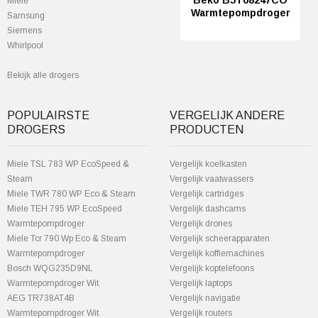
Beko B5T68247CO
Miele
Warmtepompdroger
Samsung
Siemens
Whirlpool
Bekijk alle drogers
POPULAIRSTE
VERGELIJK ANDERE
DROGERS
PRODUCTEN
Miele TSL 783 WP EcoSpeed &
Vergelijk koelkasten
Steam
Vergelijk vaatwassers
Miele TWR 780 WP Eco & Steam
Vergelijk cartridges
Miele TEH 795 WP EcoSpeed
Vergelijk dashcams
Warmtepompdroger
Vergelijk drones
Miele Tcr 790 Wp Eco & Steam
Vergelijk scheerapparaten
Warmtepompdroger
Vergelijk koffiemachines
Bosch WQG235D9NL
Vergelijk koptelefoons
Warmtepompdroger Wit
Vergelijk laptops
AEG TR738AT4B
Vergelijk navigatie
Warmtepompdroger Wit
Vergelijk routers