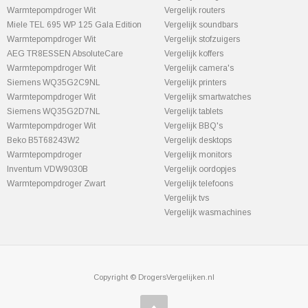
Warmtepompdroger Wit
Vergelijk routers
Miele TEL 695 WP 125 Gala Edition
Vergelijk soundbars
Warmtepompdroger Wit
Vergelijk stofzuigers
AEG TR8ESSEN AbsoluteCare
Vergelijk koffers
Warmtepompdroger Wit
Vergelijk camera's
Siemens WQ35G2C9NL
Vergelijk printers
Warmtepompdroger Wit
Vergelijk smartwatches
Siemens WQ35G2D7NL
Vergelijk tablets
Warmtepompdroger Wit
Vergelijk BBQ's
Beko B5T68243W2
Vergelijk desktops
Warmtepompdroger
Vergelijk monitors
Inventum VDW9030B
Vergelijk oordopjes
Warmtepompdroger Zwart
Vergelijk telefoons
Vergelijk tvs
Vergelijk wasmachines
Copyright © DrogersVergelijken.nl