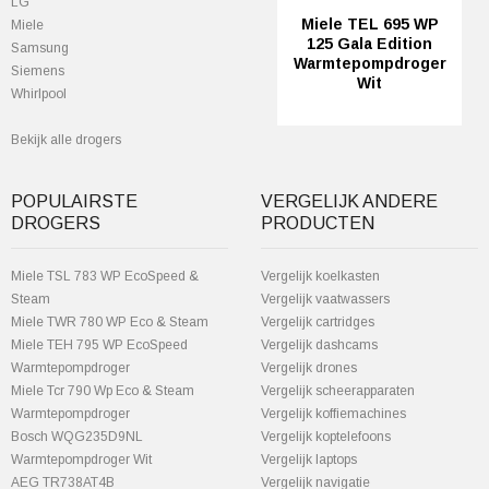
LG
Miele TEL 695 WP
Miele
125 Gala Edition
Samsung
Warmtepompdroger
Siemens
Wit
Whirlpool
Bekijk alle drogers
POPULAIRSTE
VERGELIJK ANDERE
DROGERS
PRODUCTEN
Miele TSL 783 WP EcoSpeed &
Vergelijk koelkasten
Steam
Vergelijk vaatwassers
Miele TWR 780 WP Eco & Steam
Vergelijk cartridges
Miele TEH 795 WP EcoSpeed
Vergelijk dashcams
Warmtepompdroger
Vergelijk drones
Miele Tcr 790 Wp Eco & Steam
Vergelijk scheerapparaten
Warmtepompdroger
Vergelijk koffiemachines
Bosch WQG235D9NL
Vergelijk koptelefoons
Warmtepompdroger Wit
Vergelijk laptops
AEG TR738AT4B
Vergelijk navigatie