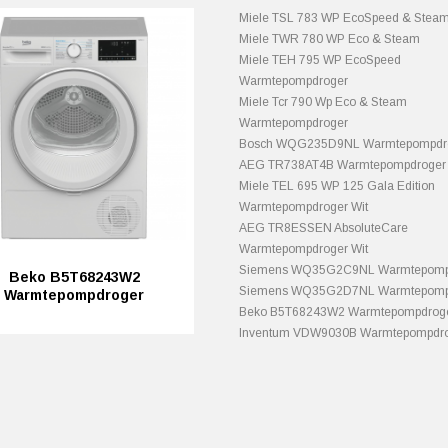
Miele TSL 783 WP EcoSpeed & Stea
Miele TWR 780 WP Eco & Steam
Miele TEH 795 WP EcoSpeed
Warmtepompdroger
Miele Tcr 790 Wp Eco & Steam
Warmtepompdroger
Bosch WQG235D9NL Warmtepompdro
AEG TR738AT4B Warmtepompdroger 
Miele TEL 695 WP 125 Gala Edition
Warmtepompdroger Wit
AEG TR8ESSEN AbsoluteCare
Warmtepompdroger Wit
Siemens WQ35G2C9NL Warmtepompd
Beko B5T68243W2
Siemens WQ35G2D7NL Warmtepompd
Warmtepompdroger
Beko B5T68243W2 Warmtepompdrog
Inventum VDW9030B Warmtepompdro