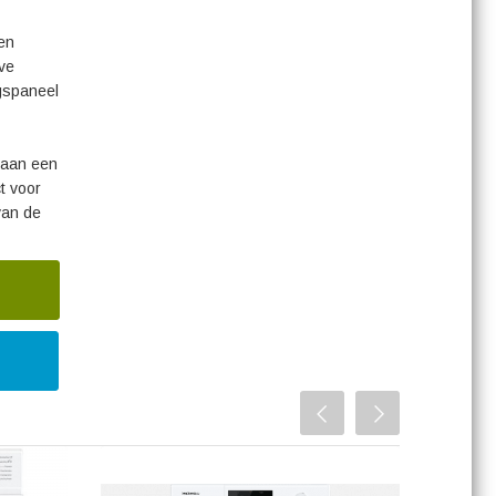
en
ve
ngspaneel
t aan een
t voor
van de