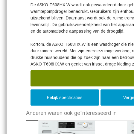
De ASKO T608HX.W wordt ook gewaardeerd door gebrui
warmtepompdroger benadrukt. Gebruikers zijn enthousi
uitstekend blijven. Daarnaast wordt ook de ruime tro
levensstijl. De gebruiksvriendelijkheid van het appar
en de automatische aanpassing van de droogtijd.
Kortom, de ASKO T608HX.W is een wasdroger die niet al
duurzamere wereld. Met zijn energiezuinige werking, ru
drukke huishoudens die op zoek zijn naar een betrouwba
ASKO T608HX.W en geniet van frisse, droge kleding 
Bekijk specificaties
Verge
Anderen waren ook geïnteresseerd in