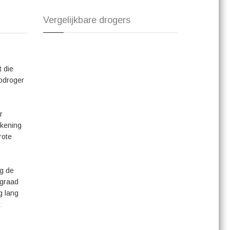
alleen uitblinkt in kwaliteit en prestaties, maar ook nog
energiezuinige werking, ruime trommelcapaciteit en
Vergelijkbare drogers
r drukke huishoudens die op zoek zijn naar een betrouwbare
 effectiviteit van de ASKO T608HX.W en geniet van frisse,
t die
mpdroger
r
ekening
rote
ig de
sgraad
g lang
t