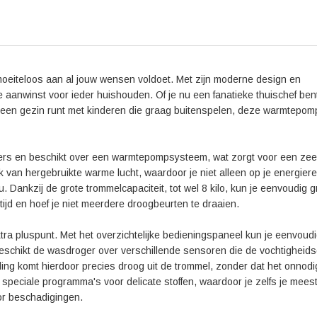
Kortom, de ASKO T608HX.W is een wasdroger die niet 
eens bijdraagt aan een duurzamere wereld. Met zijn 
gebruiksvriendelijkheid is dit apparaat perfect voo
en efficiënte wasdroger. Ervaar zelf het gemak en de
droge kleding zonder gedoe.
eiteloos aan al jouw wensen voldoet. Met zijn moderne design en
 aanwinst voor ieder huishouden. Of je nu een fanatieke thuischef ben
f een gezin runt met kinderen die graag buitenspelen, deze warmtepo
rs en beschikt over een warmtepompsysteem, wat zorgt voor een zee
 van hergebruikte warme lucht, waardoor je niet alleen op je energier
 Dankzij de grote trommelcapaciteit, tot wel 8 kilo, kun je eenvoudig g
jd en hoef je niet meerdere droogbeurten te draaien.
 pluspunt. Met het overzichtelijke bedieningspaneel kun je eenvoud
schikt de wasdroger over verschillende sensoren die de vochtigheid
ing komt hierdoor precies droog uit de trommel, zonder dat het onnodi
eciale programma's voor delicate stoffen, waardoor je zelfs je mees
or beschadigingen.