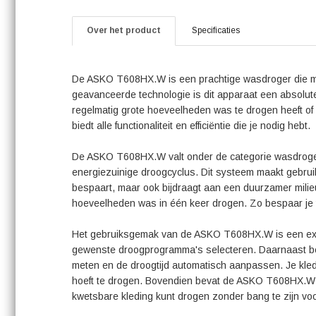
Over het product
Specificaties
De ASKO T608HX.W is een prachtige wasdroger die mo
geavanceerde technologie is dit apparaat een absolute
regelmatig grote hoeveelheden was te drogen heeft o
biedt alle functionaliteit en efficiëntie die je nodig hebt.
De ASKO T608HX.W valt onder de categorie wasdroge
energiezuinige droogcyclus. Dit systeem maakt gebruik
bespaart, maar ook bijdraagt aan een duurzamer milieu.
hoeveelheden was in één keer drogen. Zo bespaar je ti
Het gebruiksgemak van de ASKO T608HX.W is een extra
gewenste droogprogramma's selecteren. Daarnaast be
meten en de droogtijd automatisch aanpassen. Je kled
hoeft te drogen. Bovendien bevat de ASKO T608HX.W sp
kwetsbare kleding kunt drogen zonder bang te zijn vo