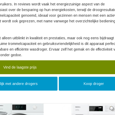
kers. In reviews wordt vaak het energiezuinige aspect van de
ast over de besparing op hun energiekosten, terwijl de droogresultat
mmelcapaciteit genoemd, ideaal voor gezinnen en mensen met een actie
aat wordt ook geprezen, met name vanwege het overzichtelijke bedieni
leen uitblinkt in kwaliteit en prestaties, maar ook nog eens bijdraag
ime trommelcapaciteit en gebruiksvriendelijkheid is dit apparaat perfec
re en efficiënte wasdroger. Ervaar zelf het gemak en de effectiviteit 
zonder gedoe.
Vind de laagste prijs
lijk met andere drogers
Koop droger