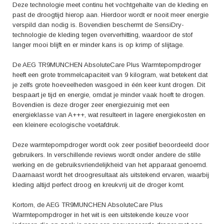
Deze technologie meet continu het vochtgehalte van de kleding en
past de droogtijd hierop aan. Hierdoor wordt er nooit meer energie
verspild dan nodig is. Bovendien beschermt de SensiDry-
technologie de kleding tegen oververhitting, waardoor de stof
langer mooi blijft en er minder kans is op krimp of slijtage.
De AEG TR9MUNCHEN AbsoluteCare Plus Warmtepompdroger
heeft een grote trommelcapaciteit van 9 kilogram, wat betekent dat
je zelfs grote hoeveelheden wasgoed in één keer kunt drogen. Dit
bespaart je tijd en energie, omdat je minder vaak hoeft te drogen.
Bovendien is deze droger zeer energiezuinig met een
energieklasse van A+++, wat resulteert in lagere energiekosten en
een kleinere ecologische voetafdruk.
Deze warmtepompdroger wordt ook zeer positief beoordeeld door
gebruikers. In verschillende reviews wordt onder andere de stille
werking en de gebruiksvriendelijkheid van het apparaat genoemd.
Daarnaast wordt het droogresultaat als uitstekend ervaren, waarbij
kleding altijd perfect droog en kreukvrij uit de droger komt.
Kortom, de AEG TR9MUNCHEN AbsoluteCare Plus
Warmtepompdroger in het wit is een uitstekende keuze voor