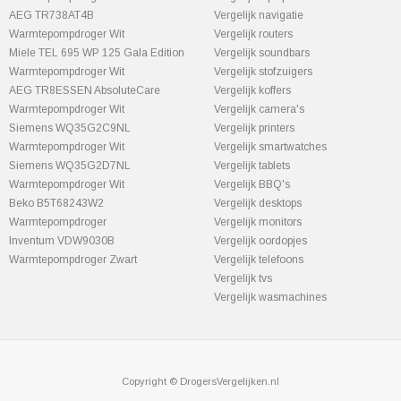
AEG TR738AT4B
Vergelijk navigatie
Warmtepompdroger Wit
Vergelijk routers
Miele TEL 695 WP 125 Gala Edition
Vergelijk soundbars
Warmtepompdroger Wit
Vergelijk stofzuigers
AEG TR8ESSEN AbsoluteCare
Vergelijk koffers
Warmtepompdroger Wit
Vergelijk camera's
Siemens WQ35G2C9NL
Vergelijk printers
Warmtepompdroger Wit
Vergelijk smartwatches
Siemens WQ35G2D7NL
Vergelijk tablets
Warmtepompdroger Wit
Vergelijk BBQ's
Beko B5T68243W2
Vergelijk desktops
Warmtepompdroger
Vergelijk monitors
Inventum VDW9030B
Vergelijk oordopjes
Warmtepompdroger Zwart
Vergelijk telefoons
Vergelijk tvs
Vergelijk wasmachines
Copyright © DrogersVergelijken.nl