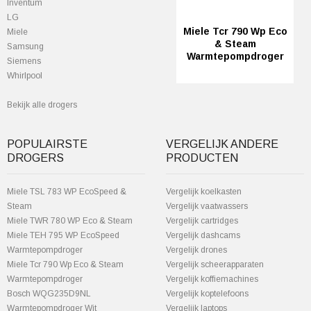
Inventum
LG
Miele Tcr 790 Wp Eco
Miele
& Steam
Samsung
Warmtepompdroger
Siemens
Whirlpool
Bekijk alle drogers
POPULAIRSTE
VERGELIJK ANDERE
DROGERS
PRODUCTEN
Miele TSL 783 WP EcoSpeed &
Vergelijk koelkasten
Steam
Vergelijk vaatwassers
Miele TWR 780 WP Eco & Steam
Vergelijk cartridges
Miele TEH 795 WP EcoSpeed
Vergelijk dashcams
Warmtepompdroger
Vergelijk drones
Miele Tcr 790 Wp Eco & Steam
Vergelijk scheerapparaten
Warmtepompdroger
Vergelijk koffiemachines
Bosch WQG235D9NL
Vergelijk koptelefoons
Warmtepompdroger Wit
Vergelijk laptops