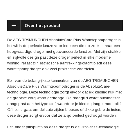
De AEG TR9MUNCHEN AbsoluteCare Plus Warmtepompdroger heeft
een grote trommelcapaciteit van 9 kilogram, wat betekent dat je zelfs
grote hoeveelheden wasgoed in één keer kunt drogen. Dit bespaart je
tijd en energie, omdat je minder vaak hoeft te drogen. Bovendien is deze
Over het product
droger zeer energiezuinig met een energieklasse van A+++, wat
resulteert in lagere energiekosten en een kleinere ecologische
voetafdruk.
De AEG TR9MUNCHEN AbsoluteCare Plus Warmtepompdroger in
het wit is de perfecte keuze voor iedereen die op zoek is naar een
Deze warmtepompdroger wordt ook zeer positief beoordeeld door
hoogwaardige droger met geavanceerde functies. Met zijn strakke
gebruikers. In verschillende reviews wordt onder andere de stille werking
en stijlvolle design past deze droger perfect in elke moderne
en de gebruiksvriendelijkheid van het apparaat genoemd. Daarnaast
woning. Naast zijn esthetische aantrekkingskracht biedt deze
wordt het droogresultaat als uitstekend ervaren, waarbij kleding altijd
warmtepompdroger ook veel praktische voordelen.
perfect droog en kreukvrij uit de droger komt.
Een van de belangrijkste kenmerken van de AEG TR9MUNCHEN
Kortom, de AEG TR9MUNCHEN AbsoluteCare Plus Warmtepompdroger
AbsoluteCare Plus Warmtepompdroger is de AbsoluteCare-
in het wit is een uitstekende keuze voor iedereen die op zoek is naar een
technologie. Deze technologie zorgt ervoor dat elk kledingstuk met
geavanceerde droger met oog voor kwaliteit en gebruiksgemak. Met zijn
de grootste zorg wordt gedroogd. De droogtijd wordt automatisch
unieke technologieën en ruime trommelcapaciteit zorgt deze droger
aangepast aan het type stof, waardoor je kleding langer mooi blijft.
ervoor dat je kleding altijd zorgvuldig wordt gedroogd en er als nieuw
Of het nu gaat om delicate zijden blouses of dikke gebreide truien,
uit blijft zien. Investeer in deze warmtepompdroger en geniet van het
deze droger zorgt ervoor dat ze altijd perfect gedroogd worden.
gemak en de kwaliteit die het biedt.
Een ander pluspunt van deze droger is de ProSense-technologie.