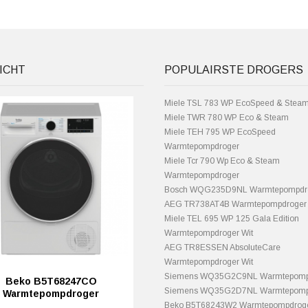
ICHT
POPULAIRSTE DROGERS
Miele TSL 783 WP EcoSpeed & Stea
Miele TWR 780 WP Eco & Steam
Miele TEH 795 WP EcoSpeed
Warmtepompdroger
Miele Tcr 790 Wp Eco & Steam
Warmtepompdroger
Bosch WQG235D9NL Warmtepompdro
AEG TR738AT4B Warmtepompdroger 
Miele TEL 695 WP 125 Gala Edition
Warmtepompdroger Wit
AEG TR8ESSEN AbsoluteCare
Warmtepompdroger Wit
Siemens WQ35G2C9NL Warmtepompd
Beko B5T68247CO
Siemens WQ35G2D7NL Warmtepompd
Warmtepompdroger
Beko B5T68243W2 Warmtepompdrog