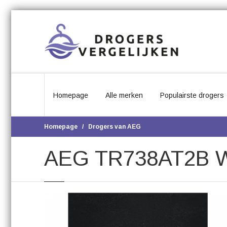
Homepage
Alle merken
Populairste drogers
Homepage
Drogers van AEG
AEG TR738AT2B W