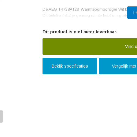
De AEG TR738AT2B Warmtepompdroger Wit beschikt o
L
Dit betekent dat je genoeg ruimte hebt om grote ho
je favoriete trui, jeans of beddengoed, deze droger z
kledingstukken.
Dit product is niet meer leverbaar.
De warmtepomptechnologie van de AEG TR738AT2B zo
gedroogd, waardoor de stof minder wordt belast en
Vind d
een aanzienlijke energiebesparing, waardoor je geld
efficiëntieklasse van A++ is deze droger één van d
Bekijk specificaties
Vergelijk me
Wat deze warmtepompdroger nog meer bijzonder maa
meet de hoeveelheid wasgoed in de trommel en pas
je wasgoed nooit te lang wordt gedroogd en voorko
bespaart het ook tijd en energie, omdat de droogtij
Dankzij de ÖKOFlow-filter hoef je je geen zorgen te
pluizen op en voorkomt zo dat ze in het systeem tere
de levensduur van de machine verlengd. Daarnaas
startuitstelfunctie, waarmee je zelf kunt bepalen wan
profiteren van een lagere energietarief tijdens de nac