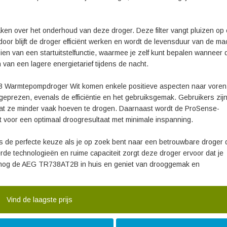
aken over het onderhoud van deze droger. Deze filter vangt pluizen op
oor blijft de droger efficiënt werken en wordt de levensduur van de ma
 van een startuitstelfunctie, waarmee je zelf kunt bepalen wanneer 
n van een lagere energietarief tijdens de nacht.
B Warmtepompdroger Wit komen enkele positieve aspecten naar voren
geprezen, evenals de efficiëntie en het gebruiksgemak. Gebruikers zij
odat ze minder vaak hoeven te drogen. Daarnaast wordt de ProSense-
t voor een optimaal droogresultaat met minimale inspanning.
e perfecte keuze als je op zoek bent naar een betrouwbare droger 
eerde technologieën en ruime capaciteit zorgt deze droger ervoor dat je
g nog de AEG TR738AT2B in huis en geniet van drooggemak en
Vind de laagste prijs