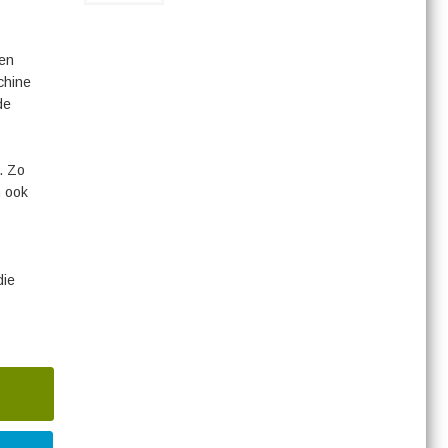
 en
chine
de
. Zo
n ook
die