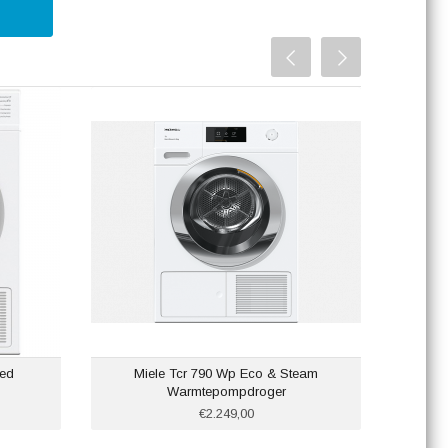
ed
Miele Tcr 790 Wp Eco & Steam
Bosch 
Warmtepompdroger
€2.249,00