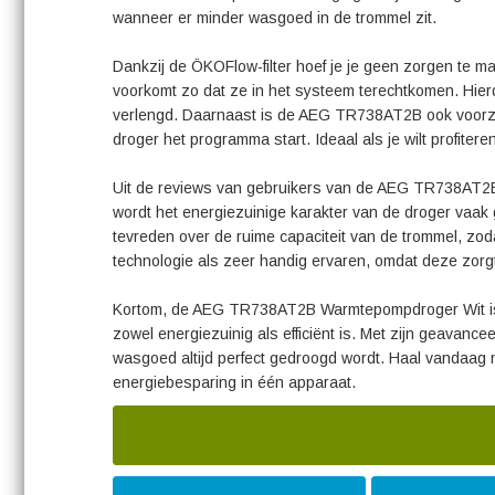
wanneer er minder wasgoed in de trommel zit.
Dankzij de ÖKOFlow-filter hoef je je geen zorgen te m
voorkomt zo dat ze in het systeem terechtkomen. Hierd
verlengd. Daarnaast is de AEG TR738AT2B ook voorzien
droger het programma start. Ideaal als je wilt profitere
Uit de reviews van gebruikers van de AEG TR738AT2
wordt het energiezuinige karakter van de droger vaak 
tevreden over de ruime capaciteit van de trommel, z
technologie als zeer handig ervaren, omdat deze zorg
Kortom, de AEG TR738AT2B Warmtepompdroger Wit is d
zowel energiezuinig als efficiënt is. Met zijn geavanc
wasgoed altijd perfect gedroogd wordt. Haal vandaa
energiebesparing in één apparaat.