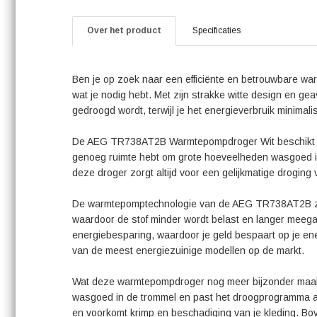
Over het product
Specificaties
Ben je op zoek naar een efficiënte en betrouwbare
wat je nodig hebt. Met zijn strakke witte design en g
gedroogd wordt, terwijl je het energieverbruik minimali
De AEG TR738AT2B Warmtepompdroger Wit beschikt over
genoeg ruimte hebt om grote hoeveelheden wasgoed in 
deze droger zorgt altijd voor een gelijkmatige droging 
De warmtepomptechnologie van de AEG TR738AT2B zorg
waardoor de stof minder wordt belast en langer meega
energiebesparing, waardoor je geld bespaart op je ene
van de meest energiezuinige modellen op de markt.
Wat deze warmtepompdroger nog meer bijzonder maakt
wasgoed in de trommel en past het droogprogramma au
en voorkomt krimp en beschadiging van je kleding. Bov