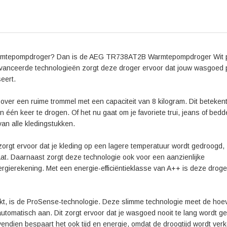
Uit de reviews van gebruikers van de AEG TR738A
naar voren. Zo wordt het energiezuinige karakter van
gebruiksgemak. Gebruikers zijn ook tevreden over d
hoeven te drogen. Daarnaast wordt de ProSense-tec
een optimaal droogresultaat met minimale inspannin
 warmtepompdroger? Dan is de AEG TR738AT2B Warmtepompdroger Wit 
Kortom, de AEG TR738AT2B Warmtepompdroger Wit is
eavanceerde technologieën zorgt deze droger ervoor dat jouw wasgoed 
betrouwbare droger die zowel energiezuinig als effic
seert.
capaciteit zorgt deze droger ervoor dat je wasgoed
TR738AT2B in huis en geniet van drooggemak en en
 een ruime trommel met een capaciteit van 8 kilogram. Dit betekent 
één keer te drogen. Of het nu gaat om je favoriete trui, jeans of bed
van alle kledingstukken.
t ervoor dat je kleding op een lagere temperatuur wordt gedroogd,
at. Daarnaast zorgt deze technologie ook voor een aanzienlijke
rgierekening. Met een energie-efficiëntieklasse van A++ is deze drog
, is de ProSense-technologie. Deze slimme technologie meet de hoe
tomatisch aan. Dit zorgt ervoor dat je wasgoed nooit te lang wordt g
endien bespaart het ook tijd en energie, omdat de droogtijd wordt verk