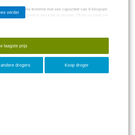
ver een ruime trommel met een capaciteit van 8 kilogram.
ees verder
eveelheden wasgoed in één keer te drogen. Of het nu gaat om
orgt altijd voor een gelijkmatige droging van alle
rgt ervoor dat je kleding op een lagere temperatuur wordt
 langer meegaat. Daarnaast zorgt deze technologie ook voor
e laagste prijs
 bespaart op je energierekening. Met een energie-
e meest energiezuinige modellen op de markt.
t andere drogers
Koop droger
kt, is de ProSense-technologie. Deze slimme technologie
t het droogprogramma automatisch aan. Dit zorgt ervoor dat
mt krimp en beschadiging van je kleding. Bovendien
d wordt verkort wanneer er minder wasgoed in de trommel zit.
 maken over het onderhoud van deze droger. Deze filter vangt
chtkomen. Hierdoor blijft de droger efficiënt werken en wordt
t is de AEG TR738AT2B ook voorzien van een
neer de droger het programma start. Ideaal als je wilt
ht.